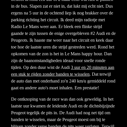
in de bus. Slapen zat er niet in, dat lukt mij echt niet. Dus
ergens na 5 uur in de ochtend liep ik nog brakker over de
parking richting het circuit. Ik deed mijn radiotje met
Radio Le Mans weer aan. Er bleek een flinke strijd
gaande te zijn tussen de enige overgebleven #2 Audi en de
Peugeots. Ik haaste me weer naar het circuit en keek daar
toe hoe de laatste uren die strijd gestreden werd. Rond het
opkomen van de zon is het in Le Mans happy hour. Dan
zijn de baanomstandigheden ideaal voor snelle ronde
tijden. Op den duur wist de Audi
3 uur en 20 minuten aan
een stuk te rijden zonder banden te wisselen
. Dat terwijl
de auto dan met onderhand zo'n 240 km/u gemiddeld rond
gaat en andere auto's moet inhalen. Een prestatie!
De ontknoping van de race was dan ook geweldig. In het
laatste uur kwamen de leidende Audi en de dichtsbijzijnde
Peugeot tegelijk de pits in. De Audi had nog net tijd om
banden te wisselen, maar de Peugeot moest om bij te
blijven zonder verse banden de pits weer verlaten. Terwijl