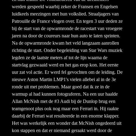
werden gespeeld waarbij zeker de Fransen en Engelsen
luidkeels meezingen met hun volkslied. Straaljagers van
Patrouille de France vlogen over. En tegen 3 uur deden ze
bij de start van de opwarmronde de racestart van vroegere
jaren na door de coureurs naar hun auto te laten sprinten.
Na de opwarmronde kwam het veld langzaam aanrollen
richting de start. Onder begeleiding van Star Wars muziek
legden ze de laatste meters af tot de lijn waarna de
startvlag gezwaaid werd en het gas erop kon. Het eerste
uur zat vol actie. Er werd fel gevochten om de leiding. De
nieuwe Aston Martin LMP1's vielen allebei al in de 3e
ronde uit met problemen. Maar goed dat ik ze in de
warmup al had kunnen fotograferen. Na een uur haalde
Allan McNish met de #3 Audi bij de Dunlop brug een
teamgenoot plus ook nog maar een Ferrari in. Hij raakte
daarbij de Ferrari wat resulteerde in een enorme klapper.
Het was werkelijk een wonder dat McNish ongedeerd uit
kon stappen en dat er niemand geraakt werd door de