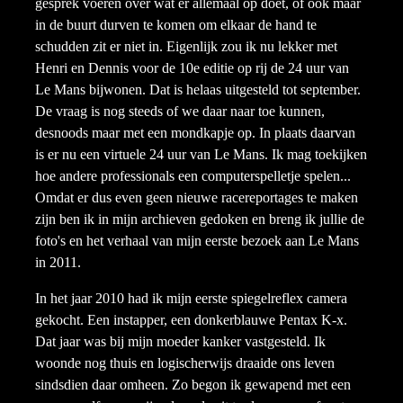
gesprek voeren over wat er allemaal op doet, of ook maar
in de buurt durven te komen om elkaar de hand te
schudden zit er niet in. Eigenlijk zou ik nu lekker met
Henri en Dennis voor de 10e editie op rij de 24 uur van
Le Mans bijwonen. Dat is helaas uitgesteld tot september.
De vraag is nog steeds of we daar naar toe kunnen,
desnoods maar met een mondkapje op. In plaats daarvan
is er nu een virtuele 24 uur van Le Mans. Ik mag toekijken
hoe andere professionals een computerspelletje spelen...
Omdat er dus even geen nieuwe racereportages te maken
zijn ben ik in mijn archieven gedoken en breng ik jullie de
foto's en het verhaal van mijn eerste bezoek aan Le Mans
in 2011.
In het jaar 2010 had ik mijn eerste spiegelreflex camera
gekocht. Een instapper, een donkerblauwe Pentax K-x.
Dat jaar was bij mijn moeder kanker vastgesteld. Ik
woonde nog thuis en logischerwijs draaide ons leven
sindsdien daar omheen. Zo begon ik gewapend met een