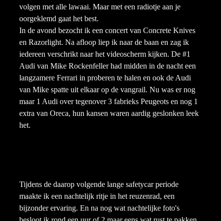
volgen met alle lawaai. Maar met een radiotje aan je
oorgeklemd gaat het best.
In de avond bezocht ik een concert van Concrete Knives
en Razorlight. Na afloop liep ik naar de baan en zag ik
iedereen verschrikt naar het videoscherm kijken. De #1
Audi van Mike Rockenfeller had midden in de nacht een
langzamere Ferrari in proberen te halen en ook de Audi
van Mike spatte uit elkaar op de vangrail. Nu was er nog
maar 1 Audi over tegenover 3 fabrieks Peugeots en nog 1
extra van Oreca, hun kansen waren aardig geslonken leek
het.
Tijdens de daarop volgende lange safetycar periode
maakte ik een nachtelijk ritje in het reuzenrad, een
bijzonder ervaring. En na nog wat nachtelijke foto's
besloot ik rond een uur of 2 maar eens wat rust te pakken