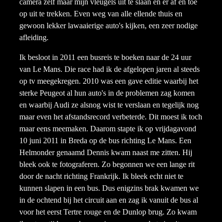
camera zelf maar mijn vleugels uit te slaan en er af en toe
op uit te trekken. Even weg van alle ellende thuis en
gewoon lekker lawaaierige auto's kijken, een zeer nodige
afleiding.
Ik besloot in 2011 een busreis te boeken naar de 24 uur
van Le Mans. Die race had ik de afgelopen jaren al steeds
op tv meegekregen. 2010 was een gave editie waarbij het
sterke Peugeot al hun auto's in de problemen zag komen
en waarbij Audi ze alsnog wist te verslaan en tegelijk nog
maar even het afstandsrecord verbeterde. Dit moest ik toch
maar eens meemaken. Daarom stapte ik op vrijdagavond
10 juni 2011 in Breda op de bus richting Le Mans. Een
Helmonder genaamd Dennis kwam naast me zitten. Hij
bleek ook te fotograferen. Zo begonnen we een lange rit
door de nacht richting Frankrijk. Ik bleek echt niet te
kunnen slapen in een bus. Dus enigzins brak kwamen we
in de ochtend bij het circuit aan en zag ik vanuit de bus al
voor het eerst Tertre rouge en de Dunlop brug. Zo kwam