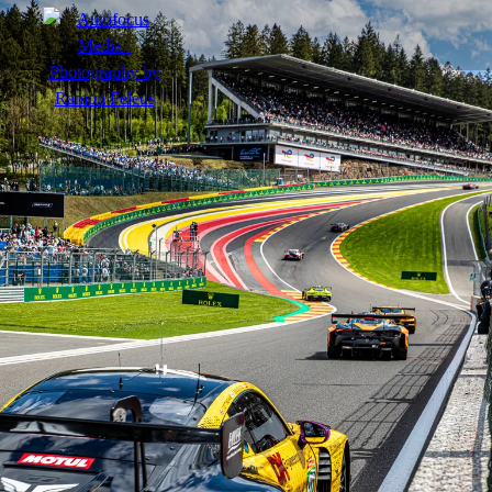
menu
Actie
Portretten
Sfeer
nl