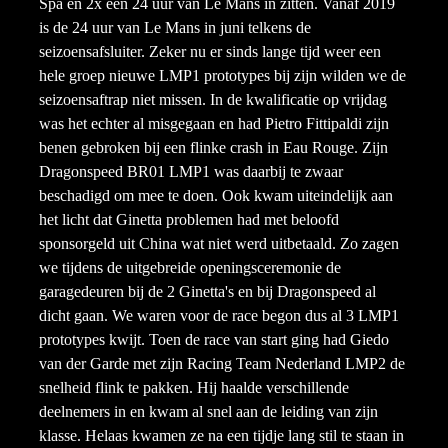
Spa en 2x een 24 uur van Le Mans in zitten. Vanaf 2019
is de 24 uur van Le Mans in juni telkens de
seizoensafsluiter. Zeker nu er sinds lange tijd weer een
hele groep nieuwe LMP1 prototypes bij zijn wilden we de
seizoensaftrap niet missen. In de kwalificatie op vrijdag
was het echter al misgegaan en had Pietro Fittipaldi zijn
benen gebroken bij een flinke crash in Eau Rouge. Zijn
Dragonspeed BR01 LMP1 was daarbij te zwaar
beschadigd om mee te doen. Ook kwam uiteindelijk aan
het licht dat Ginetta problemen had met beloofd
sponsorgeld uit China wat niet werd uitbetaald. Zo zagen
we tijdens de uitgebreide openingsceremonie de
garagedeuren bij de 2 Ginetta's en bij Dragonspeed al
dicht gaan. We waren voor de race begon dus al 3 LMP1
prototypes kwijt. Toen de race van start ging had Giedo
van der Garde met zijn Racing Team Nederland LMP2 de
snelheid flink te pakken. Hij haalde verschillende
deelnemers in en kwam al snel aan de leiding van zijn
klasse. Helaas kwamen ze na een tijdje lang stil te staan in