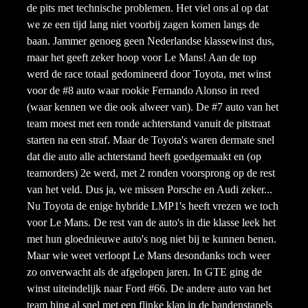
de pits met technische problemen. Het viel ons al op dat
we ze een tijd lang niet voorbij zagen komen langs de
baan. Jammer genoeg geen Nederlandse klassewinst dus,
maar het geeft zeker hoop voor Le Mans! Aan de top
werd de race totaal gedomineerd door Toyota, met winst
voor de #8 auto waar rookie Fernando Alonso in reed
(waar kennen we die ook alweer van). De #7 auto van het
team moest met een ronde achterstand vanuit de pitstraat
starten na een straf. Maar de Toyota's waren dermate snel
dat die auto alle achterstand heeft goedgemaakt en (op
teamorders) 2e werd, met 2 ronden voorsprong op de rest
van het veld. Dus ja, we missen Porsche en Audi zeker...
Nu Toyota de enige hybride LMP1's heeft vrezen we toch
voor Le Mans. De rest van de auto's in die klasse leek het
met hun gloednieuwe auto's nog niet bij te kunnen benen.
Maar wie weet verloopt Le Mans desondanks toch weer
zo onverwacht als de afgelopen jaren. In GTE ging de
winst uiteindelijk naar Ford #66. De andere auto van het
team hing al snel met een flinke klap in de bandenstapels