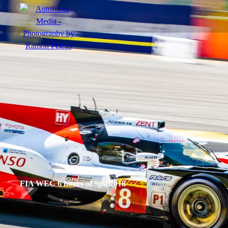
menu
Actie
Portretten
Sfeer
FIA WEC 6 hours of Spa 2018
nl