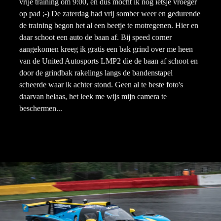
vrije training om 9:00, en dus mocht ik nog ietsje vroeger
op pad ;-) De zaterdag had vrij somber weer en gedurende
de training begon het al een beetje te motregenen. Hier en
daar schoot een auto de baan af. Bij speed corner
aangekomen kreeg ik gratis een bak grind over me heen
van de United Autosports LMP2 die de baan af schoot en
door de grindbak rakelings langs de bandenstapel
scheerde waar ik achter stond. Geen al te beste foto's
daarvan helaas, het leek me wijs mijn camera te
beschermen...