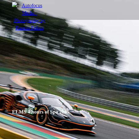
menu
Actie
Portretten
Sfeer
ELMS 4 hours of Spa 2025
nl