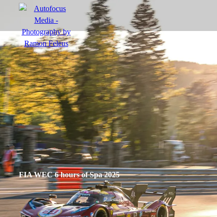
menu
Actie
Portretten
Sfeer
FIA WEC 6 hours of Spa 2025
nl