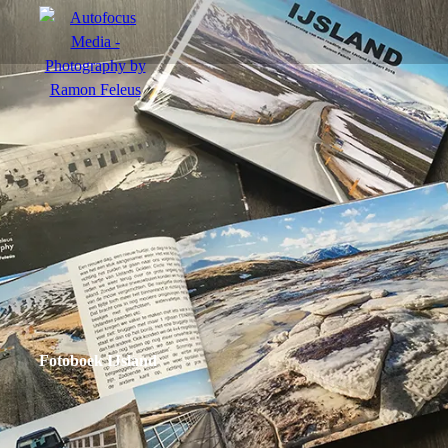
menu
Actie
Portretten
Sfeer
Fotoboek IJsland
nl