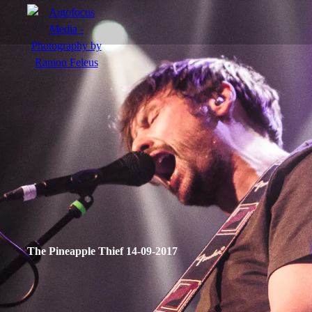
menu
Actie
Portretten
Sfeer
The Pineapple Thief 14-09-2017
nl