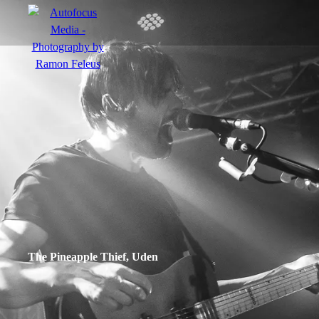
menu
Actie
Portretten
Sfeer
The Pineapple Thief, Uden
nl