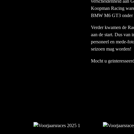
verscheidenheid aan G
Koopman Racing waren 
BMW M6 GT3 onder de
Verder kwamen de Rad
aan de start. Dus van i
personeel en mede-fot
seizoen mag worden!
Mocht u geinteresseer