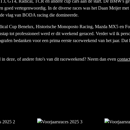
T3, GT4, Radical, TCR en andere cup cars aan de start. De BMW's ge
goed vertegenwoordig. In de diverse races was het Daan Meijer met 
 vlag van BODA racing die domineerde.
ical Cup Benelux, Historische Monoposto Racing, Mazda MX5 en For
nstap tot professioneel werd er dit weekend geraced. Verder wil ik perso
ografen bedanken voor een prima eerste raceweekend van het jaar. Dat
d in deze, of andere foto's van dit raceweekend? Neem dan even
contac