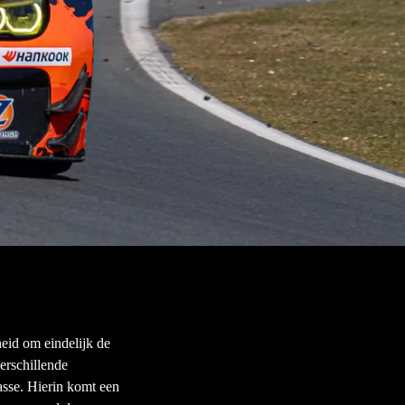
eid om eindelijk de
erschillende
asse. Hierin komt een