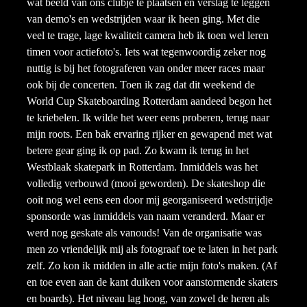
wat beeld van ons clubje te plaatsen en verslag te leggen
van demo's en wedstrijden waar ik heen ging. Met die
veel te trage, lage kwaliteit camera heb ik toen wel leren
timen voor actiefoto's. Iets wat tegenwoordig zeker nog
nuttig is bij het fotograferen van onder meer races maar
ook bij de concerten. Toen ik zag dat dit weekend de
World Cup Skateboarding Rotterdam aandeed begon het
te kriebelen. Ik wilde het weer eens proberen, terug naar
mijn roots. Een bak ervaring rijker en gewapend met wat
betere gear ging ik op pad. Zo kwam ik terug in het
Westblaak skatepark in Rotterdam. Inmiddels was het
volledig verbouwd (mooi geworden). De skateshop die
ooit nog wel eens een door mij georganiseerd wedstrijdje
sponsorde was inmiddels van naam veranderd. Maar er
werd nog geskate als vanouds! Van de organisatie was
men zo vriendelijk mij als fotograaf toe te laten in het park
zelf. Zo kon ik midden in alle actie mijn foto's maken. (Af
en toe even aan de kant duiken voor aanstormende skaters
en boards). Het niveau lag hoog, van zowel de heren als