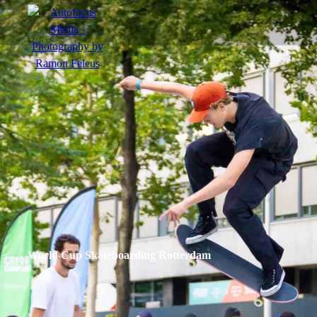
menu
Actie
Portretten
Sfeer
World Cup Skateboarding Rotterdam
nl