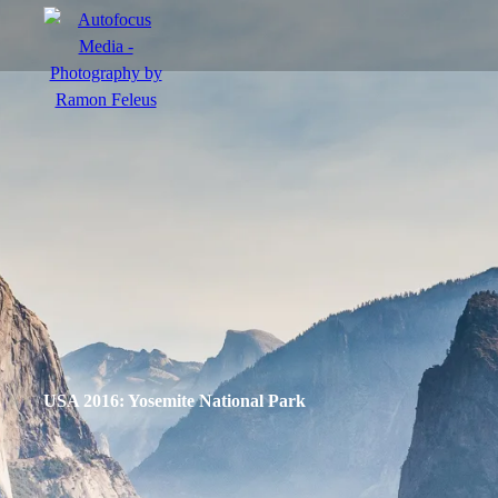
menu
Actie
Portretten
Sfeer
USA 2016: Yosemite National Park
nl