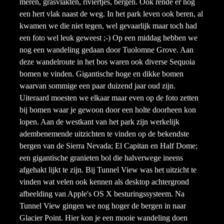
meren, grasvlakten, riviertjes, bergen. Ook rende er nog
een hert vlak naast de weg. In het park leven ook beren, al
kwamen we die niet tegen, wel gevaarlijk maar toch had
een foto wel leuk geweest ;-) Op een middag hebben we
nog een wandeling gedaan door Tuolomne Grove. Aan
deze wandelroute in het bos waren ook diverse Sequoia
bomen te vinden. Gigantische hoge en dikke bomen
waarvan sommige een paar duizend jaar oud zijn.
Uiteraard moesten we elkaar maar even op de foto zetten
bij bomen waar je gewoon door een holte doorheen kon
lopen. Aan de westkant van het park zijn werkelijk
adembenemende uitzichten te vinden op de bekendste
bergen van de Sierra Nevada; El Capitan en Half Dome;
een gigantische granieten bol die halverwege ineens
afgehakt lijkt te zijn. Bij Tunnel View was het uitzicht te
vinden wat velen ook kennen als desktop achtergrond
afbeelding van Apple's OS X besturingssysteem. Na
Tunnel View gingen we nog hoger de bergen in naar
Glacier Point. Hier kon je een mooie wandeling doen