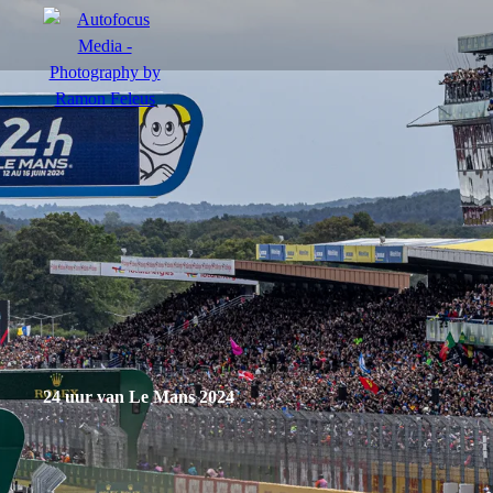
menu
Actie
Portretten
Sfeer
24 uur van Le Mans 2024
nl