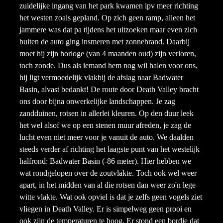
zuidelijke ingang van het park kwamen ipv meer richting
het westen zoals gepland. Op zich geen ramp, alleen het
jammere was dat pa tijdens het uitzoeken maar even zich
buiten de auto ging insmeren met zonnebrand. Daarbij
moet hij zijn horloge (van 4 maanden oud) zijn verloren,
toch zonde. Dus als iemand hem nog wil halen voor ons,
hij ligt vermoedelijk vlakbij de afslag naar Badwater
Basin, alvast bedankt! De route door Death Valley bracht
ons door bijna onwerkelijke landschappen. Je zag
zandduinen, rotsen in allerlei kleuren. Op den duur leek
het wel alsof we op een stenen muur afreden, je zag de
lucht even niet meer voor je vanuit de auto. We daalden
steeds verder af richting het laagste punt van het westelijk
halfrond: Badwater Basin (-86 meter). Hier hebben we
wat rondgelopen over de zoutvlakte. Toch ook wel weer
apart, in het midden van al die rotsen dan weer zo'n lege
witte vlakte. Wat ook opviel is dat je zelfs geen vogels ziet
vliegen in Death Valley. Er is simpelweg geen prooi en
ook zijn de temperaturen te hoog. Er stond een bordje dat