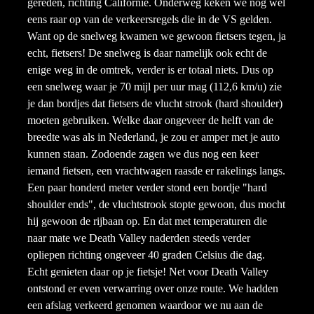
gereden, richting Californië. Onderweg keken we nog wel
eens raar op van de verkeersregels die in de VS gelden.
Want op de snelweg kwamen we gewoon fietsers tegen, ja
echt, fietsers! De snelweg is daar namelijk ook echt de
enige weg in de omtrek, verder is er totaal niets. Dus op
een snelweg waar je 70 mijl per uur mag (112,6 km/u) zie
je dan bordjes dat fietsers de vlucht strook (hard shoulder)
moeten gebruiken. Welke daar ongeveer de helft van de
breedte was als in Nederland, je zou er amper met je auto
kunnen staan. Zodoende zagen we dus nog een keer
iemand fietsen, een vrachtwagen raasde er rakelings langs.
Een paar honderd meter verder stond een bordje "hard
shoulder ends", de vluchtstrook stopte gewoon, dus mocht
hij gewoon de rijbaan op. En dat met temperaturen die
naar mate we Death Valley naderden steeds verder
opliepen richting ongeveer 40 graden Celsius die dag.
Echt genieten daar op je fietsje! Net voor Death Valley
ontstond er even verwarring over onze route. We hadden
een afslag verkeerd genomen waardoor we nu aan de