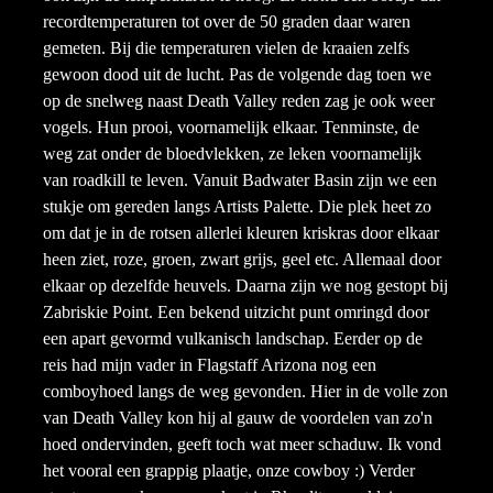
recordtemperaturen tot over de 50 graden daar waren
gemeten. Bij die temperaturen vielen de kraaien zelfs
gewoon dood uit de lucht. Pas de volgende dag toen we
op de snelweg naast Death Valley reden zag je ook weer
vogels. Hun prooi, voornamelijk elkaar. Tenminste, de
weg zat onder de bloedvlekken, ze leken voornamelijk
van roadkill te leven. Vanuit Badwater Basin zijn we een
stukje om gereden langs Artists Palette. Die plek heet zo
om dat je in de rotsen allerlei kleuren kriskras door elkaar
heen ziet, roze, groen, zwart grijs, geel etc. Allemaal door
elkaar op dezelfde heuvels. Daarna zijn we nog gestopt bij
Zabriskie Point. Een bekend uitzicht punt omringd door
een apart gevormd vulkanisch landschap. Eerder op de
reis had mijn vader in Flagstaff Arizona nog een
comboyhoed langs de weg gevonden. Hier in de volle zon
van Death Valley kon hij al gauw de voordelen van zo'n
hoed ondervinden, geeft toch wat meer schaduw. Ik vond
het vooral een grappig plaatje, onze cowboy :) Verder