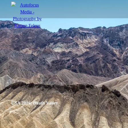
menu
Actie
Portretten
Sfeer
USA 2016: Death Valley
nl