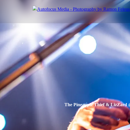
The Pineapple Thief & LizZard