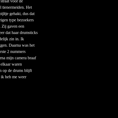
straat voor de
l tienermeiden. Het
jltje gehakt, dus dat
 eigen type bezoekers
 Zij gaven een
er dat haar drumsticks
lijk zin in. Ik
eggen. Daarna was het
eerste 2 nummers
rna mijn camera braaf
p elkaar waren
 op de drums blijft
, ik heb me weer