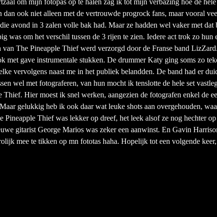
zaal om mijn fotopas op te halen zag ik tot mijn verbazing hoe de hele 
dan ook niet alleen met de vertrouwde progrock fans, maar vooral vee
ie avond in 3 zalen volle bak had. Maar ze hadden wel vaker met dat bi
 was om het verschil tussen de 3 rijen te zien. Iedere act trok zo hun
 van The Pineapple Thief werd verzorgd door de Franse band LizZard.
ook met gave instrumentale stukken. De drummer Katy ging soms zo teke
lke vervolgens naast me in het publiek belandden. De band had er duide
en wel met fotograferen, van hun mocht ik tenslotte de hele set vastl
e Thief. Hier moest ik snel werken, aangezien de fotografen enkel de 
 Maar gelukkig heb ik ook daar wat leuke shots aan overgehouden, waa
e Pineapple Thief was lekker op dreef, het leek alsof ze nog hechter o
uwe gitarist George Marios was zeker een aanwinst. En Gavin Harrison
rolijk mee te tikken op mn fototas haha. Hopelijk tot een volgende keer