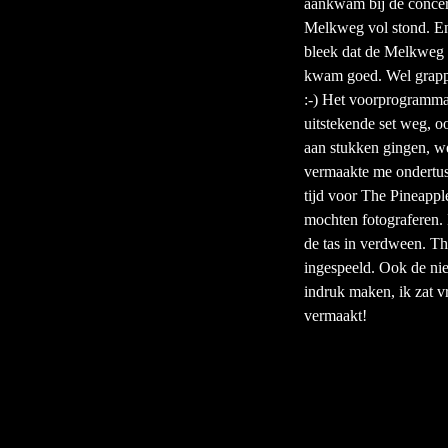
aankwam bij de concert
Melkweg vol stond. En 
bleek dat de Melkweg d
kwam goed. Wel grappig
:-) Het voorprogramma
uitstekende set weg, 
aan stukken gingen, we
vermaakte me ondertuss
tijd voor The Pineappl
mochten fotograferen.
de tas in verdween. Th
ingespeeld. Ook de nie
indruk maken, ik zat v
vermaakt!