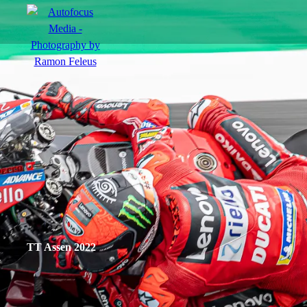
menu
Actie
Portretten
Sfeer
TT Assen 2022
nl